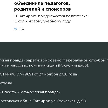
объединила педагогов,
родителей и спонсоров
В Таганроге продолжается подготовка
школ к новому учебному году.
154
гская правда» зарегистрировано Федеральной службой п
ий и массовых коммуникаций (Роскомнадзор).
Л № ФС 77–79691 от 27 ноября 2020 года.
атаева.
я газеты «Таганрогская правда».
товская обл., г. Таганрог, ул. Греческая, д. 90.