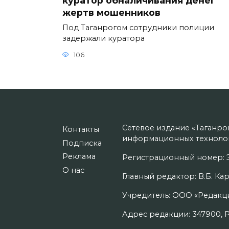
куратор обналичивания денег
жертв мошенников
Под Таганрогом сотрудники полиции
задержали куратора
106
Сетевое издание «Таганро
Контакты
информационных технолог
Подписка
Реклама
Регистрационный номер: Э
О нас
Главный редактор: В.Б. Кар
Учредитель: ООО «Редакци
Адрес редакции: 347900, Рос