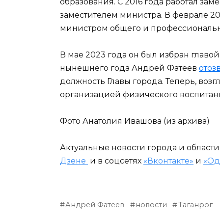
образования. С 2016 года работал зам
заместителем министра. В феврале 2
министром общего и профессионально
В мае 2023 года он был избран главо
нынешнего года Андрей Фатеев
отоз
должность Главы города. Теперь, возг
организацией физического воспитан
Фото Анатолия Ивашова (из архива)
Актуальные новости города и област
Дзене
и в соцсетях
«Вконтакте»
и
«Од
Андрей Фатеев
новости
Таганрог