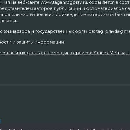
ая на веб-сайте www.taganrogprav.ru, охраняется в соо
редставителем авторов публикаций и фотоматериалов яв
олное или частичное воспроизведение материалов без г
щается.
скомнадзора и государственных органов: tag_pravda@mai
ности и защиты информации
сональных данных с помощью сервисов Yandex.Metrika, Live