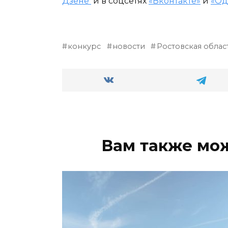
Дзене
и в соцсетях
«Вконтакте»
и
«Од
конкурс
новости
Ростовская облас
Вам также мо