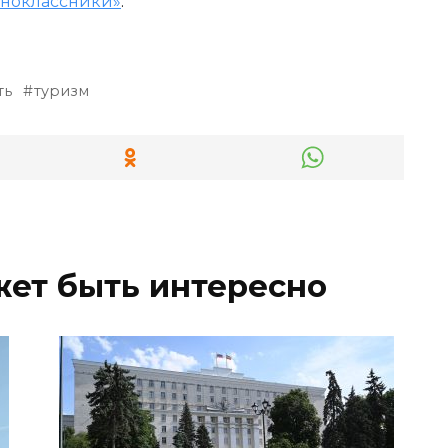
ноклассники»
.
ть
туризм
жет быть интересно