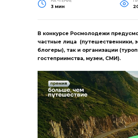
НА ЧТЕНИЕ
П
3 мин
2
В конкурсе Росмолодежи предусмот
частные лица (путешественники, э
блогеры), так и организации (туро
гостеприимства, музеи, СМИ).