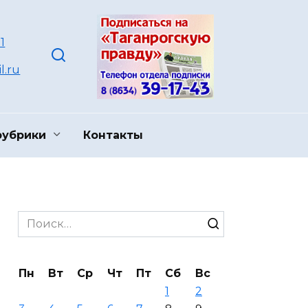
1
l.ru
рубрики
Контакты
Search
for:
Пн
Вт
Ср
Чт
Пт
Сб
Вс
1
2