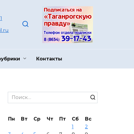
1
l.ru
рубрики
Контакты
Search
for:
Пн
Вт
Ср
Чт
Пт
Сб
Вс
1
2