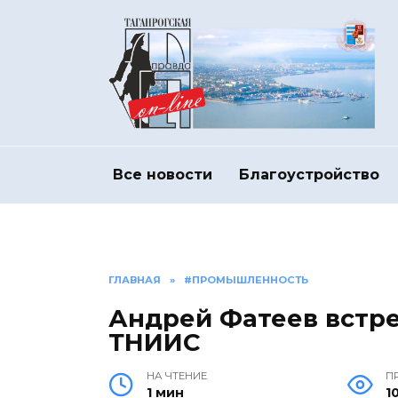
Перейти
к
содержанию
Все новости
Благоустройство
ГЛАВНАЯ
»
#ПРОМЫШЛЕННОСТЬ
Андрей Фатеев встре
ТНИИС
НА ЧТЕНИЕ
П
1 мин
1