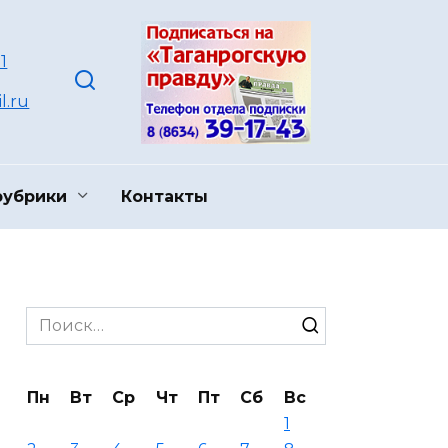
1
l.ru
рубрики
Контакты
Search
for:
Пн
Вт
Ср
Чт
Пт
Сб
Вс
1