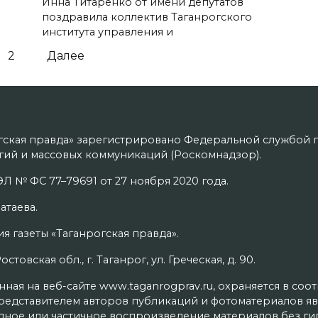
Инна Титаренко от имени депутатов
поздравила коллектив Таганрогского
института управления и
2
Далее
гская правда» зарегистрировано Федеральной службой п
ий и массовых коммуникаций (Роскомнадзор).
Л № ФС 77–79691 от 27 ноября 2020 года.
атаева.
я газеты «Таганрогская правда».
товская обл., г. Таганрог, ул. Греческая, д. 90.
ая на веб-сайте www.taganrogprav.ru, охраняется в соо
редставителем авторов публикаций и фотоматериалов яв
олное или частичное воспроизведение материалов без г