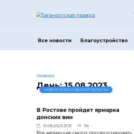
Перейти
к
содержанию
Все новости
Благоустройство
ГЛАВНАЯ
День:
15.08.2023
НОВОСТИ РОСТОВСКОЙ ОБЛАСТИ
В Ростове пройдет ярмарка
донских вин
15.08.2023 21:31
114
Все желающие смогут продегустировать