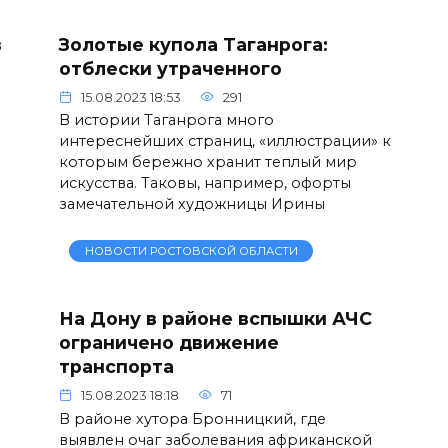
в
Золотые купола Таганрога:
отблески утраченного
15.08.2023 18:53
291
В истории Таганрога много
интереснейших страниц, «иллюстрации» к
которым бережно хранит теплый мир
искусства. Таковы, например, офорты
замечательной художницы Ирины
НОВОСТИ РОСТОВСКОЙ ОБЛАСТИ
На Дону в районе вспышки АЧС
ограничено движение
транспорта
15.08.2023 18:18
71
В районе хутора Бронницкий, где
выявлен очаг заболевания африканской