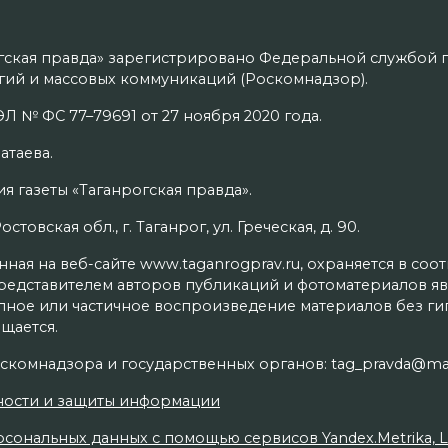
гская правда» зарегистрировано Федеральной службой п
ий и массовых коммуникаций (Роскомнадзор).
Л № ФС 77–79691 от 27 ноября 2020 года.
атаева.
я газеты «Таганрогская правда».
товская обл., г. Таганрог, ул. Греческая, д. 90.
ая на веб-сайте www.taganrogprav.ru, охраняется в соо
редставителем авторов публикаций и фотоматериалов яв
олное или частичное воспроизведение материалов без г
щается.
скомнадзора и государственных органов: tag_pravda@mai
ности и защиты информации
сональных данных с помощью сервисов Yandex.Metrika, Live