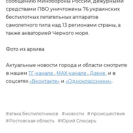
сообщению Минобороны России, дежурными
средствами ПВО уничтожены 76 украинских
беспилотных летательных аппаратов
самолетного типа над 13 регионами страны, а
также акваторией Черного моря.
Фото из архива
Актуальные новости города и области смотрите
в нашем
ТГ-канале
,
МАХ-канале
,
Дзене
и в
соцсетях
«Вконтакте»
и
«Одноклассники»
.
атака беспилотников
новости
происшествия
Ростовская область
Юрий Слюсарь