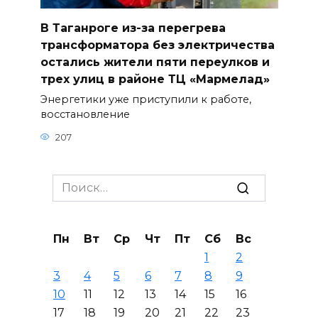
В Таганроге из-за перегрева
трансформатора без электричества
остались жители пяти переулков и
трех улиц в районе ТЦ «Мармелад»
Энергетики уже приступили к работе,
восстановление
207
Search
for:
Пн
Вт
Ср
Чт
Пт
Сб
Вс
1
2
3
4
5
6
7
8
9
10
11
12
13
14
15
16
17
18
19
20
21
22
23