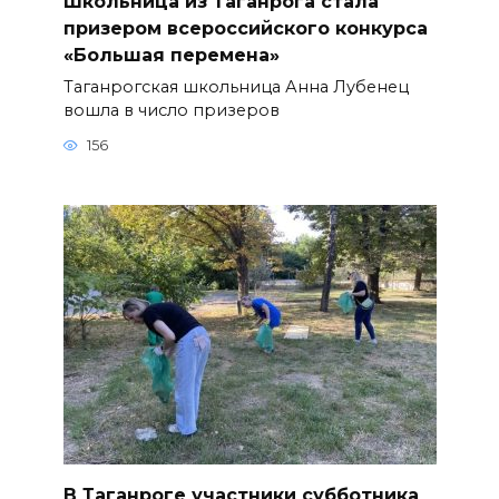
Школьница из Таганрога стала
призером всероссийского конкурса
«Большая перемена»
Таганрогская школьница Анна Лубенец
вошла в число призеров
156
В Таганроге участники субботника