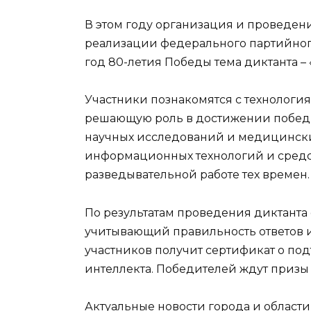
В этом году организация и проведени
реализации федерального партийного
год 80-летия Победы тема диктанта –
Участники познакомятся с технолог
решающую роль в достижении победн
научных исследований и медицински
информационных технологий и средст
разведывательной работе тех времен.
По результатам проведения диктанта
учитывающий правильность ответов и
участников получит сертификат о по
интеллекта. Победителей ждут приз
Актуальные новости города и област