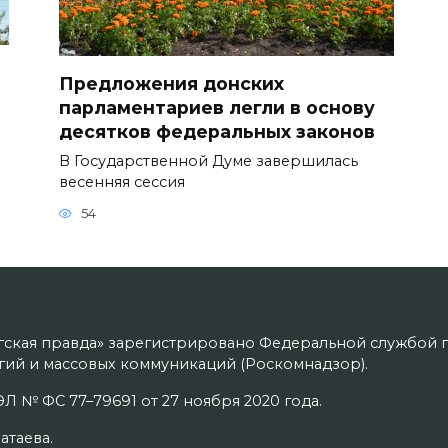
Предложения донских
парламентариев легли в основу
десятков федеральных законов
В Государственной Думе завершилась
весенняя сессия
54
гская правда» зарегистрировано Федеральной службой п
ий и массовых коммуникаций (Роскомнадзор).
Л № ФС 77–79691 от 27 ноября 2020 года.
атаева.