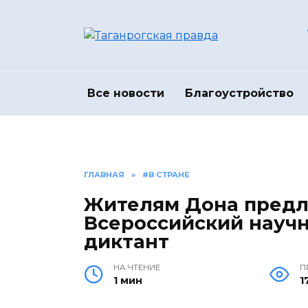
Перейти
к
содержанию
Все новости
Благоустройство
ГЛАВНАЯ
»
#В СТРАНЕ
Жителям Дона предла
Всероссийский науч
диктант
НА ЧТЕНИЕ
П
1 мин
1