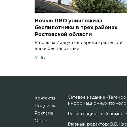
Ночью ПВО уничтожила
беспилотники в трех районах
Ростовской области
В ночь на 7 августа во время вражеской
атаки беспилотники
85
Сетевое издание «Таганро
Контакты
информационных технолог
Подписка
Реклама
Регистрационный номер: Э
О нас
Главный редактор: В.Б. Кар