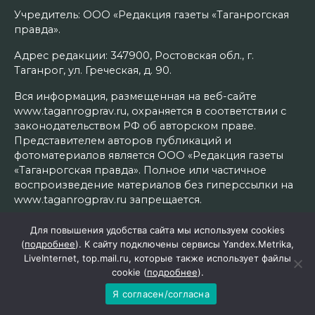
Учредитель: ООО «Редакция газеты «Таганрогская
правда».
Адрес редакции: 347900, Ростовская обл., г.
Таганрог, ул. Греческая, д. 90.
Вся информация, размещенная на веб-сайте
www.taganrogprav.ru, охраняется в соответствии с
законодательством РФ об авторском праве.
Представителем авторов публикаций и
фотоматериалов является ООО «Редакция газеты
«Таганрогская правда». Полное или частичное
воспроизведение материалов без гиперссылки на
www.taganrogprav.ru запрещается.
Контактные данные для Роскомнадзора и
Для повышения удобства сайта мы используем cookies
государственных органов: tag_pravda@mail.ru
(
подробнее
). К сайту подключены сервисы Yandex.Metrika,
LiveInternet, top.mail.ru, которые также использует файлы
cookie (
подробнее
).
Политика конфиденциальности и защиты
Я согласен/согласна
информации