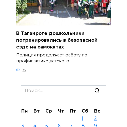
В Таганроге дошкольники
потренировались в безопасной
езде на самокатах
Полиция продолжает работу по
профилактике детского
32
Search
for:
Пн
Вт
Ср
Чт
Пт
Сб
Вс
1
2
3
4
5
6
7
8
9