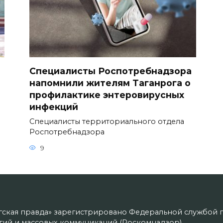
Специалисты Роспотребнадзора
напомнили жителям Таганрога о
профилактике энтеровирусных
инфекций
Специалисты территориального отдела
Роспотребнадзора
9
гская правда» зарегистрировано Федеральной службой п
ий и массовых коммуникаций (Роскомнадзор).