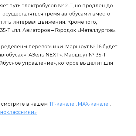
ет путь электробусов № 2-Т, но продлен до
 осуществляться тремя автобусами вместо
атить интервал движения. Кроме того,
5-Т «пл. Авиаторов – Городок «Металлургов».
пределены перевозчики. Маршрут № 16 будет
автобусах «ГАЗель NEXT». Маршрут № 35-Т
йбусное управление», которое выделит для
и смотрите в нашем
ТГ-канале
,
МАХ-канале
,
ноклассники»
.