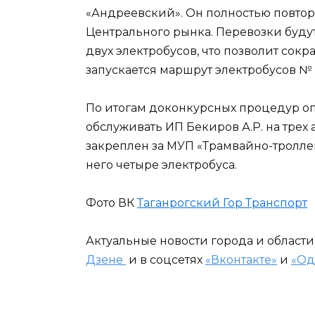
«Андреевский». Он полностью повторя
Центрального рынка. Перевозки будут
двух электробусов, что позволит сокр
запускается маршрут электробусов № 3
По итогам доконкурсных процедур о
обслуживать ИП Бекиров А.Р. на трех 
закреплен за МУП «Трамвайно-тролле
него четыре электробуса.
Фото ВК
Таганрогский Гор Транспорт
Актуальные новости города и област
Дзене
и в соцсетях
«Вконтакте»
и
«Од