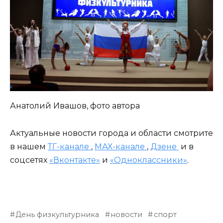
Анатолий Ивашов, фото автора
Актуальные новости города и области смотрите
в нашем
ТГ-канале
,
МАХ-канале
,
Дзене
и в
соцсетях
«Вконтакте»
и
«Одноклассники»
.
День физкультурника
новости
спорт