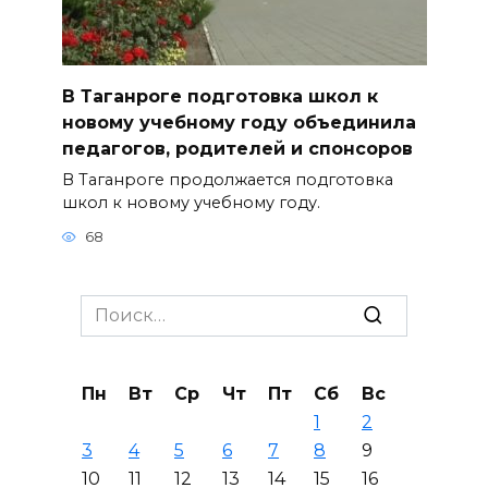
В Таганроге подготовка школ к
новому учебному году объединила
педагогов, родителей и спонсоров
В Таганроге продолжается подготовка
школ к новому учебному году.
68
Search
for:
Пн
Вт
Ср
Чт
Пт
Сб
Вс
1
2
3
4
5
6
7
8
9
10
11
12
13
14
15
16