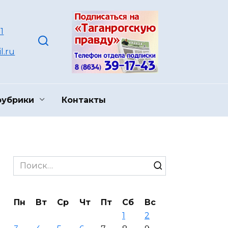
1
l.ru
рубрики
Контакты
Search
for:
Пн
Вт
Ср
Чт
Пт
Сб
Вс
1
2