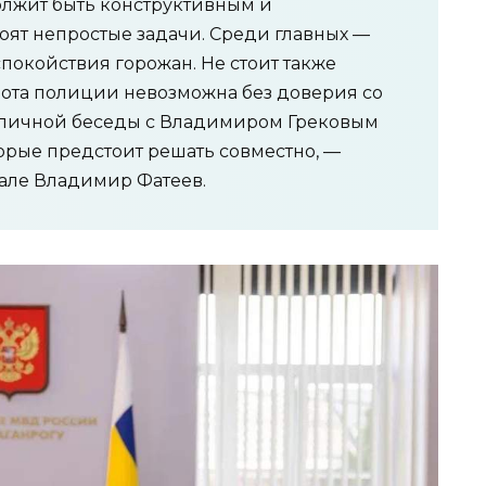
лжит быть конструктивным и
оят непростые задачи. Среди главных —
покойствия горожан. Не стоит также
бота полиции невозможна без доверия со
я личной беседы с Владимиром Грековым
орые предстоит решать совместно, —
нале Владимир Фатеев.