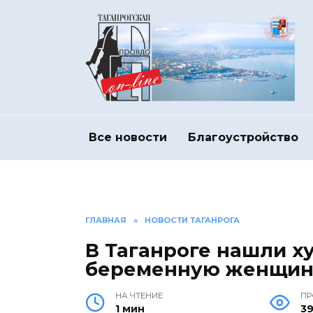
Перейти
к
содержанию
Все новости
Благоустройство
ГЛАВНАЯ
»
НОВОСТИ ТАГАНРОГА
В Таганроге нашли х
беременную женщин
НА ЧТЕНИЕ
ПР
1 мин
3