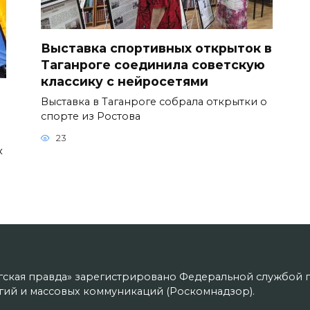
Выставка спортивных открыток в
Таганроге соединила советскую
классику с нейросетями
Выставка в Таганроге собрала открытки о
спорте из Ростова
23
к
гская правда» зарегистрировано Федеральной службой п
ий и массовых коммуникаций (Роскомнадзор).