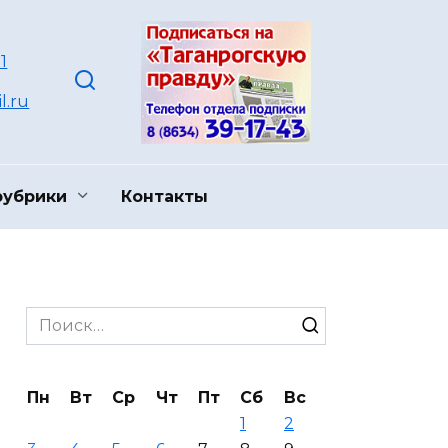
1
l.ru
рубрики
Контакты
Search
for:
Пн
Вт
Ср
Чт
Пт
Сб
Вс
1
2