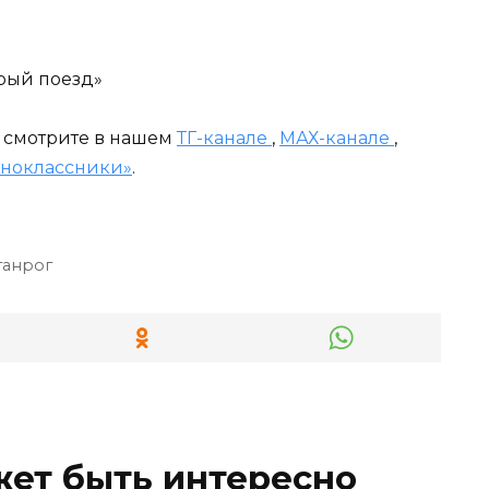
а «Нескорый поезд»
и смотрите в нашем
ТГ-канале
,
МАХ-канале
,
ноклассники»
.
ганрог
жет быть интересно