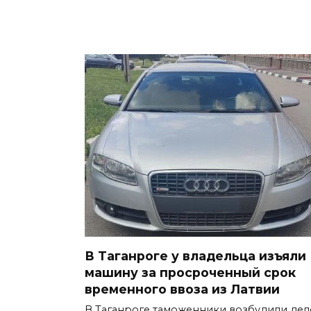
В Таганроге у владельца изъяли
машину за просроченный срок
временного ввоза из Латвии
В Таганроге таможенники возбудили дел