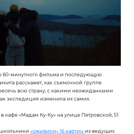
р 60-минутного фильма и последующую
икита расскажет, как съемочной группе
ресечь всю страну, с какими неожиданными
как экспедиция изменила их самих.
 в кафе «Мадам Ку-Ку» на улице Петровской, 51.
е школьники
«оживили» 16 картин
из ведущих