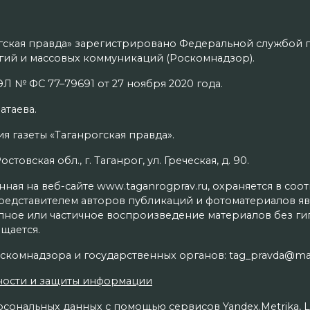
гская правда» зарегистрировано Федеральной службой п
ий и массовых коммуникаций (Роскомнадзор).
Л № ФС 77–79691 от 27 ноября 2020 года.
атаева.
я газеты «Таганрогская правда».
товская обл., г. Таганрог, ул. Греческая, д. 90.
ая на веб-сайте www.taganrogprav.ru, охраняется в соо
редставителем авторов публикаций и фотоматериалов яв
олное или частичное воспроизведение материалов без г
щается.
скомнадзора и государственных органов: tag_pravda@mai
ности и защиты информации
сональных данных с помощью сервисов Yandex.Metrika, Live