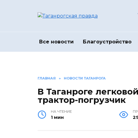
Перейти
к
содержанию
Все новости
Благоустройство
ГЛАВНАЯ
»
НОВОСТИ ТАГАНРОГА
В Таганроге легково
трактор-погрузчик
НА ЧТЕНИЕ
П
1 мин
2