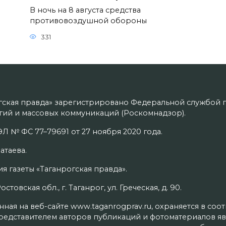
В ночь на 8 августа средства
противовоздушной обороны
331
гская правда» зарегистрировано Федеральной службой п
ий и массовых коммуникаций (Роскомнадзор).
Л № ФС 77–79691 от 27 ноября 2020 года.
атаева.
я газеты «Таганрогская правда».
товская обл., г. Таганрог, ул. Греческая, д. 90.
ая на веб-сайте www.taganrogprav.ru, охраняется в соо
редставителем авторов публикаций и фотоматериалов яв