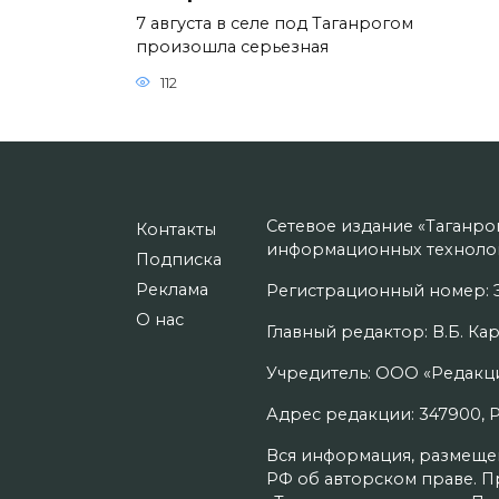
7 августа в селе под Таганрогом
произошла серьезная
112
Сетевое издание «Таганро
Контакты
информационных технолог
Подписка
Реклама
Регистрационный номер: Э
О нас
Главный редактор: В.Б. Кар
Учредитель: ООО «Редакци
Адрес редакции: 347900, Рос
Вся информация, размещенн
РФ об авторском праве. П