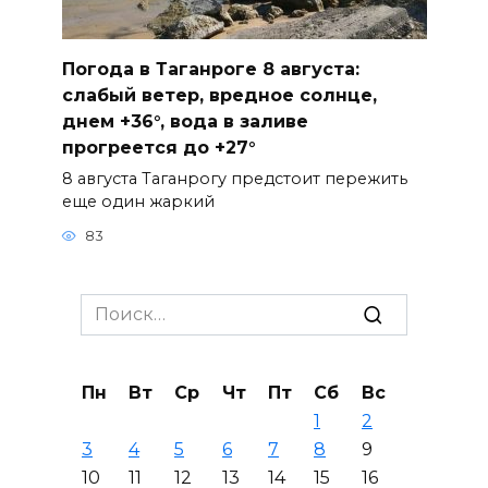
Погода в Таганроге 8 августа:
слабый ветер, вредное солнце,
днем +36°, вода в заливе
прогреется до +27°
8 августа Таганрогу предстоит пережить
еще один жаркий
83
Search
for:
Пн
Вт
Ср
Чт
Пт
Сб
Вс
1
2
3
4
5
6
7
8
9
10
11
12
13
14
15
16