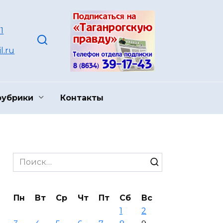
1
l.ru
рубрики
Контакты
Search
for:
Пн
Вт
Ср
Чт
Пт
Сб
Вс
1
2