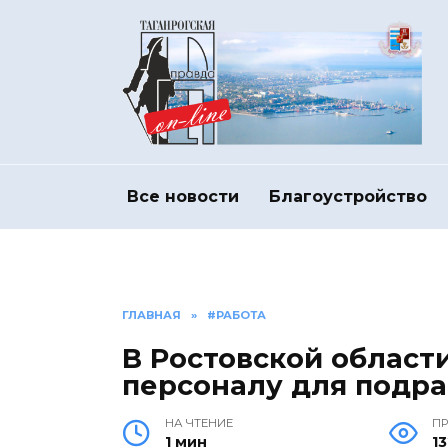
Перейти
к
содержанию
Все новости
Благоустройство
ГЛАВНАЯ
»
#РАБОТА
В Ростовской област
персоналу для подра
НА ЧТЕНИЕ
П
1 мин
1