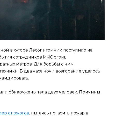
ной в хуторе Лесопитомник поступило на
ибытия сотрудников МЧС огонь
ратных метров. Для борьбы с ним
техники. В два часа ночи возгорание удалось
иквидировать.
были обнаружены тела двух человек. Причины
мер от ожогов
, пытаясь погасить пожар в