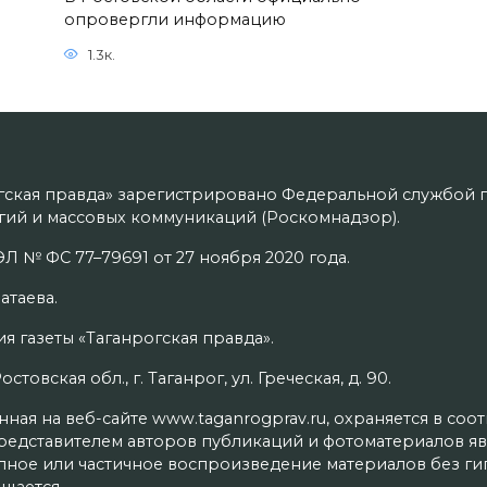
опровергли информацию
1.3к.
гская правда» зарегистрировано Федеральной службой п
ий и массовых коммуникаций (Роскомнадзор).
Л № ФС 77–79691 от 27 ноября 2020 года.
атаева.
я газеты «Таганрогская правда».
товская обл., г. Таганрог, ул. Греческая, д. 90.
ая на веб-сайте www.taganrogprav.ru, охраняется в соо
редставителем авторов публикаций и фотоматериалов яв
олное или частичное воспроизведение материалов без г