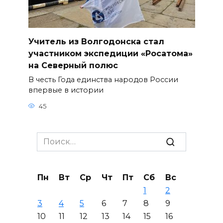
Учитель из Волгодонска стал
участником экспедиции «Росатома»
на Северный полюс
В честь Года единства народов России
впервые в истории
45
Search
for:
Пн
Вт
Ср
Чт
Пт
Сб
Вс
1
2
3
4
5
6
7
8
9
10
11
12
13
14
15
16