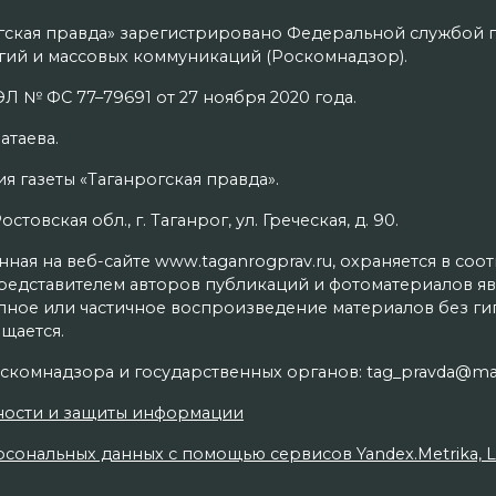
гская правда» зарегистрировано Федеральной службой п
ий и массовых коммуникаций (Роскомнадзор).
Л № ФС 77–79691 от 27 ноября 2020 года.
атаева.
я газеты «Таганрогская правда».
товская обл., г. Таганрог, ул. Греческая, д. 90.
ая на веб-сайте www.taganrogprav.ru, охраняется в соо
редставителем авторов публикаций и фотоматериалов яв
олное или частичное воспроизведение материалов без г
щается.
скомнадзора и государственных органов: tag_pravda@mai
ности и защиты информации
сональных данных с помощью сервисов Yandex.Metrika, Live