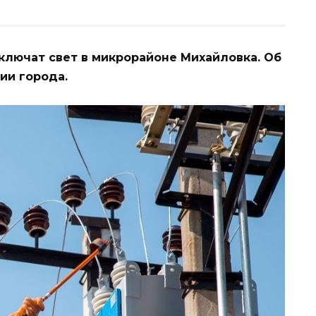
отключат свет в микрорайоне Михайловка. Об
ии города.