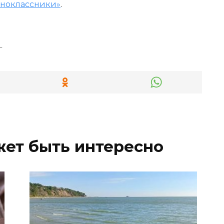
ноклассники»
.
г
жет быть интересно