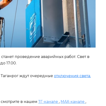
станет проведение аварийных работ. Свет в
о 17.00.
ля Таганрог ждут очередные
отключения света.
и смотрите в нашем
ТГ-канале
,
МАХ-канале
,