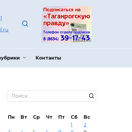
1
l.ru
рубрики
Контакты
Search
for:
Пн
Вт
Ср
Чт
Пт
Сб
Вс
1
2