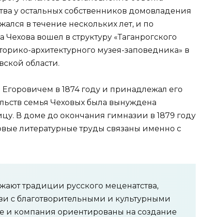
тва у остальных собственников домовладения
ался в течение нескольких лет, и по
 Чехова вошел в структуру «Таганрогского
торико-архитектурного музея-заповедника» в
вской области.
 Егоровичем в 1874 году и принадлежал его
ельств семья Чеховых была вынуждена
ицу. В доме до окончания гимназии в 1879 году
ервые литературные труды связаны именно с
жают традиции русского меценатства,
зи с благотворительными и культурными
е и компания ориентированы на создание