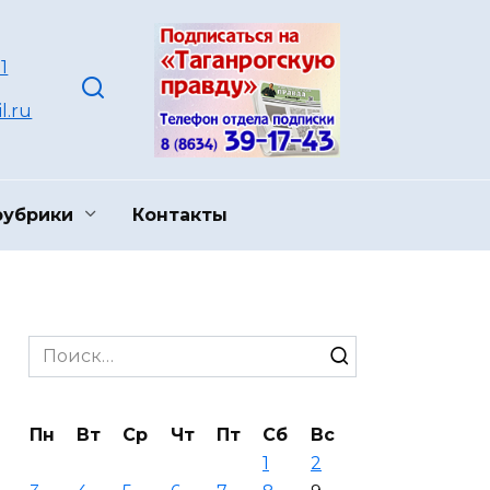
1
l.ru
рубрики
Контакты
Search
for:
Пн
Вт
Ср
Чт
Пт
Сб
Вс
1
2