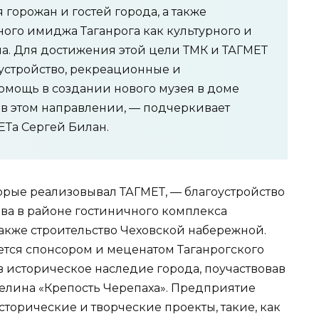
 горожан и гостей города, а также
го имиджа Таганрога как культурного и
на. Для достижения этой цели ТМК и ТАГМЕТ
оустройство, рекреационные и
омощь в создании нового музея в доме
 в этом направлении, — подчеркивает
Та Сергей Билан.
орые реализовывал ТАГМЕТ, — благоустройство
ива в районе гостиничного комплекса
 также строительство Чеховской набережной.
ется спонсором и меценатом Таганрогского
в историческое наследие города, поучаствовав
велина «Крепость Черепаха». Предприятие
торические и творческие проекты, такие, как