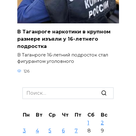
В Таганроге наркотики в крупном
размере изъяли у 16-летнего
подростка
В Таганроге 16-летний подросток стал
фигурантом уголовного
126
Search
for:
Пн
Вт
Ср
Чт
Пт
Сб
Вс
1
2
3
4
5
6
7
8
9