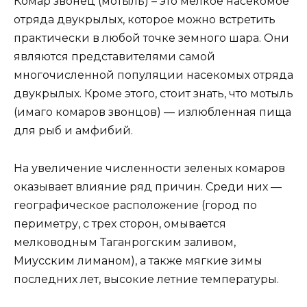
Комар звонец (мотыль) – это мелкое насекомое
отряда двукрылых, которое можно встретить
практически в любой точке земного шара. Они
являются представителями самой
многочисленной популяции насекомых отряда
двукрылых. Кроме этого, стоит знать, что мотыль
(имаго комаров звонцов) — излюбленная пища
для рыб и амфибий.
На увеличение численности зеленых комаров
оказывает влияние ряд причин. Среди них —
географическое расположение (город по
периметру, с трех сторон, омывается
мелководным Таганрогским заливом,
Миусским лиманом), а также мягкие зимы
последних лет, высокие летние температуры.