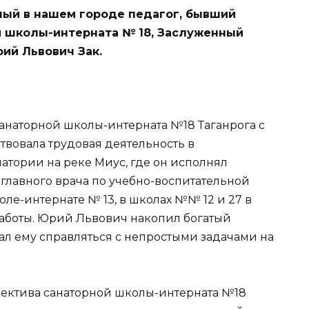
тный в нашем городе педагог, бывший
й школы-интерната № 18, Заслуженный
ий Львович Зак.
анаторной школы-интерната №18 Таганрога с
ствовала трудовая деятельность в
натории на реке Миус, где он исполнял
 главного врача по учебно-воспитательной
оле-интернате № 13, в школах №№ 12 и 27 в
работы. Юрий Львович накопил богатый
ал ему справляться с непростыми задачами на
лектива санаторной школы-интерната №18