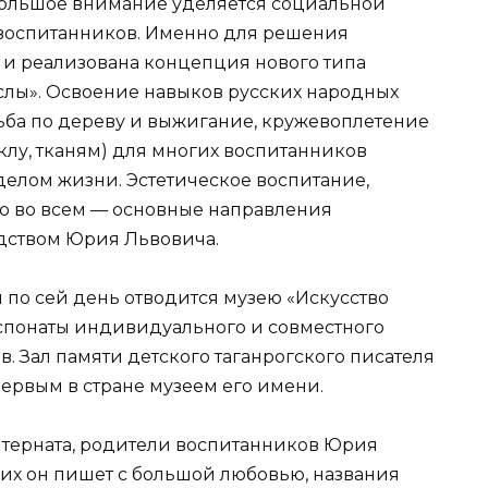
Большое внимание уделяется социальной
воспитанников. Именно для решения
а и реализована концепция нового типа
лы». Освоение навыков русских народных
ьба по дереву и выжигание, кружевоплетение
еклу, тканям) для многих воспитанников
делом жизни. Эстетическое воспитание,
о во всем — основные направления
одством Юрия Львовича.
 по сей день отводится музею «Искусство
кспонаты индивидуального и совместного
в. Зал памяти детского таганрогского писателя
ервым в стране музеем его имени.
нтерната, родители воспитанников Юрия
них он пишет с большой любовью, названия