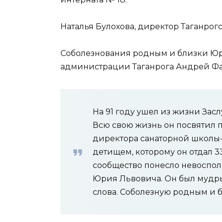
Наталья Булохова, директор Таганрог
Соболезнования родным и близки Юри
администрации Таганрога Андрей Фа
На 91 году ушел из жизни За
Всю свою жизнь он посвятил п
директора санаторной школы-
детищем, которому он отдал 3
сообщество понесло невоспол
Юрия Львовича. Он был мудры
слова. Соболезную родным и 