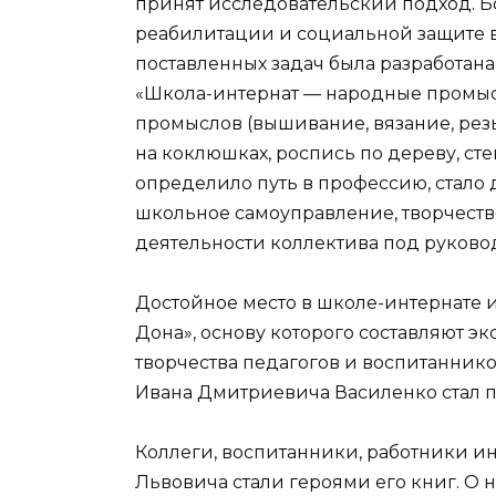
принят исследовательский подход. 
реабилитации и социальной защите 
поставленных задач была разработан
«Школа-интернат — народные промыс
промыслов (вышивание, вязание, рез
на коклюшках, роспись по дереву, ст
определило путь в профессию, стало 
школьное самоуправление, творчеств
деятельности коллектива под руков
Достойное место в школе-интернате и
Дона», основу которого составляют э
творчества педагогов и воспитаннико
Ивана Дмитриевича Василенко стал п
Коллеги, воспитанники, работники и
Львовича стали героями его книг. О 