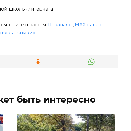
рной школы-интерната
и смотрите в нашем
ТГ-канале
,
МАХ-канале
,
ноклассники»
.
жет быть интересно