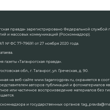
гская правда» зарегистрировано Федеральной службой п
ий и массовых коммуникаций (Роскомнадзор).
Л № ФС 77–79691 от 27 ноября 2020 года.
атаева.
я газеты «Таганрогская правда».
товская обл., г. Таганрог, ул. Греческая, д. 90.
ая на веб-сайте www.taganrogprav.ru, охраняется в соо
редставителем авторов публикаций и фотоматериалов яв
олное или частичное воспроизведение материалов без г
щается.
скомнадзора и государственных органов: tag_pravda@mai