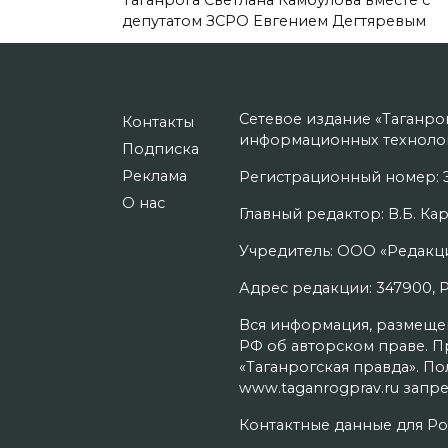
депутатом ЗСРО Евгением Дегтяревым
Сетевое издание «Таганро
Контакты
информационных технолог
Подписка
Реклама
Регистрационный номер: Э
О нас
Главный редактор: В.Б. Кар
Учредитель: ООО «Редакци
Адрес редакции: 347900, Рос
Вся информация, размещенн
РФ об авторском праве. П
«Таганрогская правда». П
www.taganrogprav.ru запре
Контактные данные для Ро