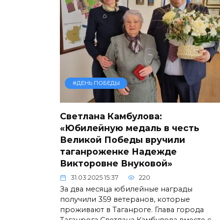
#ДЕНЬ ПОБЕДЫ
Светлана Камбулова:
«Юбилейную медаль в честь
Великой Победы вручили
таганроженке Надежде
Викторовне Внуковой»
31.03.2025 15:37
220
За два месяца юбилейные награды
получили 359 ветеранов, которые
проживают в Таганроге. Глава города
Таганрога Светлана Камбулова вместе с