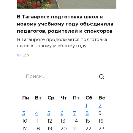
В Таганроге подготовка школ к
новому учебному году объединила
педагогов, родителей и спонсоров
В Таганроге продолжается подготовка
школ к новому учебному году.
257
Search
for:
Пн
Вт
Ср
Чт
Пт
Сб
Вс
1
2
3
4
5
6
7
8
9
10
11
12
13
14
15
16
17
18
19
20
21
22
23