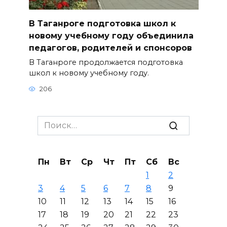
В Таганроге подготовка школ к
новому учебному году объединила
педагогов, родителей и спонсоров
В Таганроге продолжается подготовка
школ к новому учебному году.
206
Search
for:
Пн
Вт
Ср
Чт
Пт
Сб
Вс
1
2
3
4
5
6
7
8
9
10
11
12
13
14
15
16
17
18
19
20
21
22
23