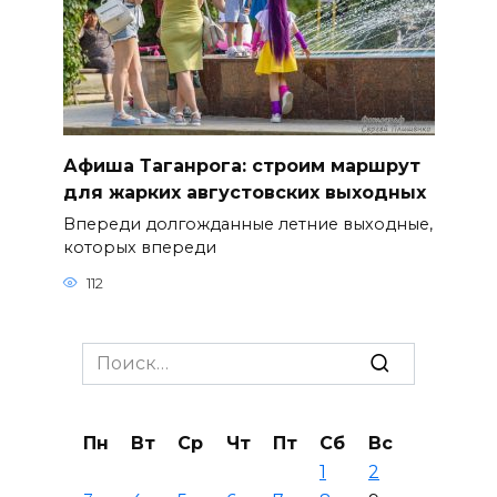
Афиша Таганрога: строим маршрут
для жарких августовских выходных
Впереди долгожданные летние выходные,
которых впереди
112
Search
for:
Пн
Вт
Ср
Чт
Пт
Сб
Вс
1
2