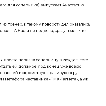
его для соперника) выпускает Анастасию
 их тренер, к такому повороту дел оказались
вол. – А Настя не подвела, сразу взяла, что
я просто порвала соперницу в каждом сете
надо отдать ей должное, под конец уже вовсю
ровавшей искрометную красивую игру.
м метафора наставника «ТМК-Тагмета», а уж