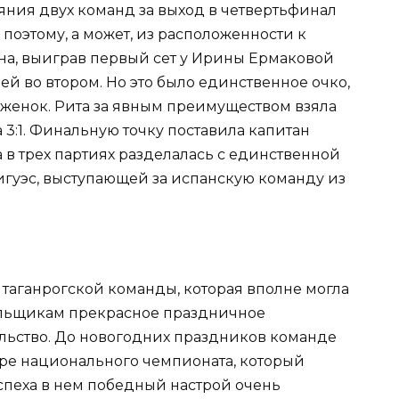
яния двух команд за выход в четвертьфинал
поэтому, а может, из расположенности к
на, выиграв первый сет у Ирины Ермаковой
а ей во втором. Но это было единственное очко,
оженок. Рита за явным преимуществом взяла
ла 3:1. Финальную точку поставила капитан
в трех партиях разделалась с единственной
гуэс, выступающей за испанскую команду из
 таганрогской команды, которая вполне могла
ельщикам прекрасное праздничное
ельство. До новогодних праздников команде
уре национального чемпионата, который
спеха в нем победный настрой очень