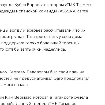
раунда Кубка Европы, в котором «ТМК-Тагмет»
надежды испанской команды «ASSSA Alicante
нцы вряд ли всерьез рассчитывали, что их
проигрыша в Таганроге взять у себя дома
ри поддержке горячо болеющей торсиды
о хотя бы взять очки, надеялись.
ником Сергеем Беловолом был свой план на
остей не предусматривал. Зато предполагал
амого начала.
ки Ким Вермаас, которая в Таганроге сумела
ровой, главный тренер «ТМК-Тагмета»