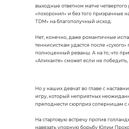
выходные ответном матче четвертого 
«похоронил» и без того призрачные 
TDM» на благополучный исход.
Нет, конечно, даже романтичные испа
теннисисткам удастся после «сухого» 
полноценный реванш. А на то, что п
«Аликанте» сможет если не победить, т
Но у наших девчат во главе с настав
игру, который неприятных неожиданн
преподнести сюрприз соперницам с с
На стартовую встречу против голланд
навязать упорную борьбу Юлии Прохо