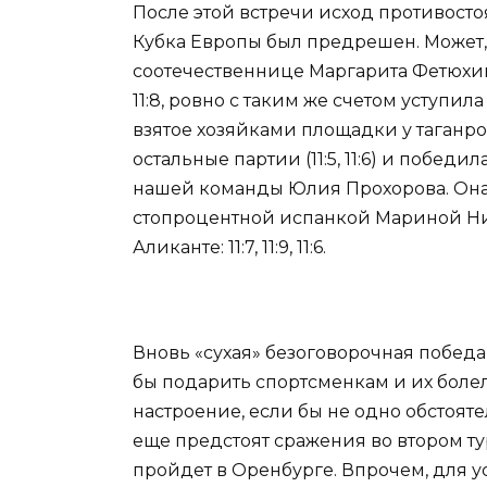
После этой встречи исход противосто
Кубка Европы был предрешен. Может, 
соотечественнице Маргарита Фетюхи
11:8, ровно с таким же счетом уступил
взятое хозяйками площадки у таганр
остальные партии (11:5, 11:6) и победи
нашей команды Юлия Прохорова. Она 
стопроцентной испанкой Мариной Ни
Аликанте: 11:7, 11:9, 11:6.
Вновь «сухая» безоговорочная победа
бы подарить спортсменкам и их бол
настроение, если бы не одно обстоят
еще предстоят сражения во втором т
пройдет в Оренбурге. Впрочем, для у