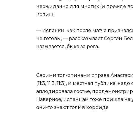
неожиданно для многих (и прежде вс
Колиш.
— Испанки, как после матча признался
не готовы, — рассказывает Сергей Бело
называется, быка за рога.
Своими топ-спинами справа Анастаси
(11:3, 11:3, 11:3), и местная публика, 
аплодировала гостье, продемонстри
Наверное, испанцам тоже пришла на у
они-то знают толк в корриде!