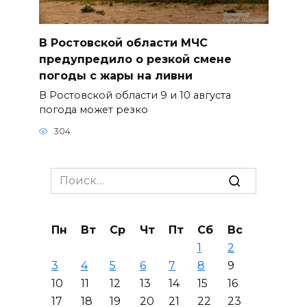
В Ростовской области МЧС
предупредило о резкой смене
погоды с жары на ливни
В Ростовской области 9 и 10 августа
погода может резко
304
Search
for:
Пн
Вт
Ср
Чт
Пт
Сб
Вс
1
2
3
4
5
6
7
8
9
10
11
12
13
14
15
16
17
18
19
20
21
22
23