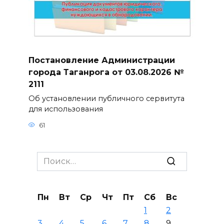
Постановление Администрации
города Таганрога от 03.08.2026 №
2111
Об установлении публичного сервитута
для использования
61
Search
for:
Пн
Вт
Ср
Чт
Пт
Сб
Вс
1
2
3
4
5
6
7
8
9