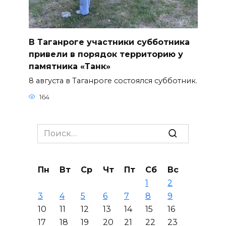
В Таганроге участники субботника
привели в порядок территорию у
памятника «Танк»
8 августа в Таганроге состоялся субботник.
164
Search
for:
Пн
Вт
Ср
Чт
Пт
Сб
Вс
1
2
3
4
5
6
7
8
9
10
11
12
13
14
15
16
17
18
19
20
21
22
23