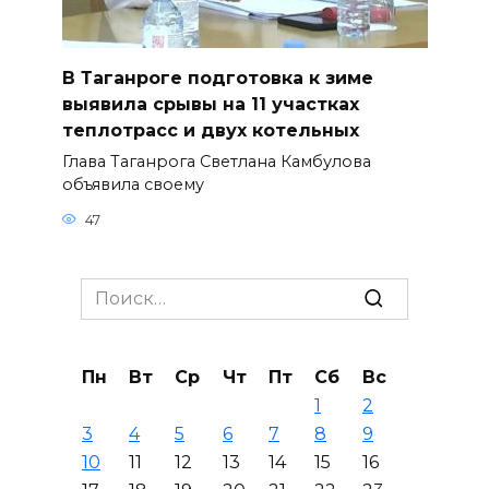
В Таганроге подготовка к зиме
выявила срывы на 11 участках
теплотрасс и двух котельных
Глава Таганрога Светлана Камбулова
объявила своему
47
Search
for:
Пн
Вт
Ср
Чт
Пт
Сб
Вс
1
2
3
4
5
6
7
8
9
10
11
12
13
14
15
16