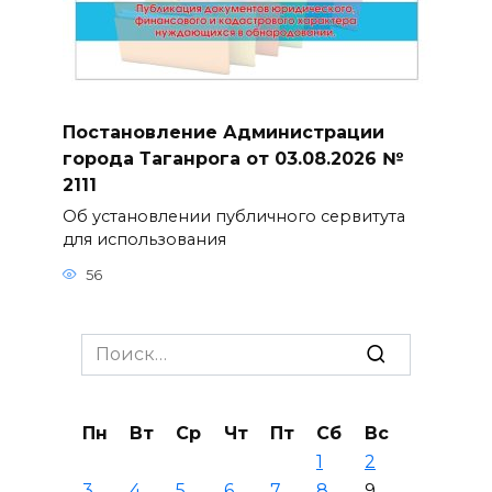
Постановление Администрации
города Таганрога от 03.08.2026 №
2111
Об установлении публичного сервитута
для использования
56
Search
for:
Пн
Вт
Ср
Чт
Пт
Сб
Вс
1
2
3
4
5
6
7
8
9