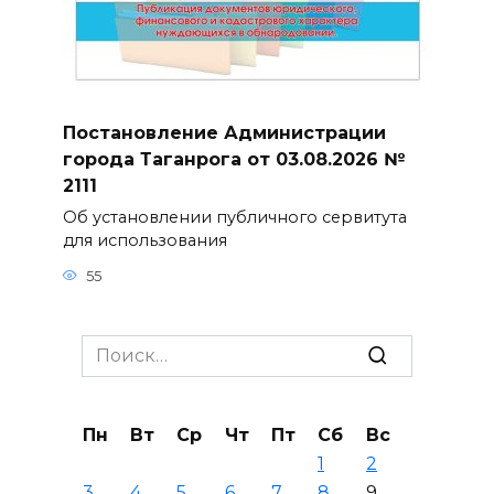
Постановление Администрации
города Таганрога от 03.08.2026 №
2111
Об установлении публичного сервитута
для использования
55
Search
for:
Пн
Вт
Ср
Чт
Пт
Сб
Вс
1
2
3
4
5
6
7
8
9