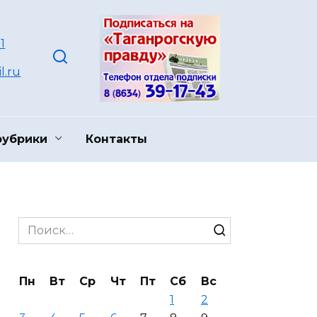
1
l.ru
рубрики
Контакты
Search
for:
Пн
Вт
Ср
Чт
Пт
Сб
Вс
1
2