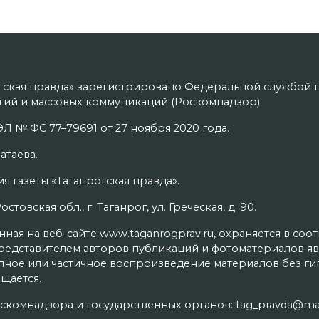
гская правда» зарегистрировано Федеральной службой п
ий и массовых коммуникаций (Роскомнадзор).
Л № ФС 77–79691 от 27 ноября 2020 года.
атаева.
я газеты «Таганрогская правда».
товская обл., г. Таганрог, ул. Греческая, д. 90.
ая на веб-сайте www.taganrogprav.ru, охраняется в соо
редставителем авторов публикаций и фотоматериалов яв
олное или частичное воспроизведение материалов без г
щается.
скомнадзора и государственных органов: tag_pravda@mai