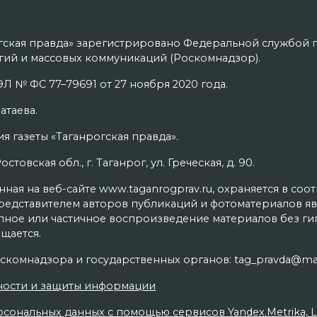
гская правда» зарегистрировано Федеральной службой п
ий и массовых коммуникаций (Роскомнадзор).
Л № ФС 77–79691 от 27 ноября 2020 года.
атаева.
я газеты «Таганрогская правда».
товская обл., г. Таганрог, ул. Греческая, д. 90.
ая на веб-сайте www.taganrogprav.ru, охраняется в соо
редставителем авторов публикаций и фотоматериалов яв
олное или частичное воспроизведение материалов без г
щается.
скомнадзора и государственных органов: tag_pravda@mai
ности и защиты информации
сональных данных с помощью сервисов Yandex.Metrika, Live