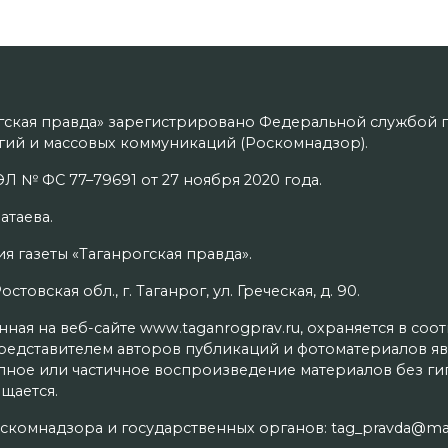
гская правда» зарегистрировано Федеральной службой п
ий и массовых коммуникаций (Роскомнадзор).
Л № ФС 77–79691 от 27 ноября 2020 года.
атаева.
я газеты «Таганрогская правда».
товская обл., г. Таганрог, ул. Греческая, д. 90.
ая на веб-сайте www.taganrogprav.ru, охраняется в соо
редставителем авторов публикаций и фотоматериалов яв
олное или частичное воспроизведение материалов без г
щается.
скомнадзора и государственных органов: tag_pravda@mai