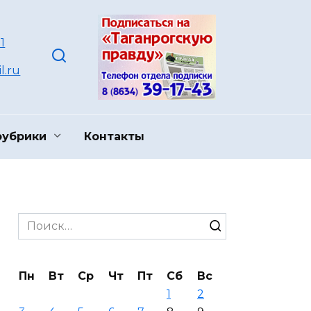
1
l.ru
рубрики
Контакты
Search
for:
Пн
Вт
Ср
Чт
Пт
Сб
Вс
1
2