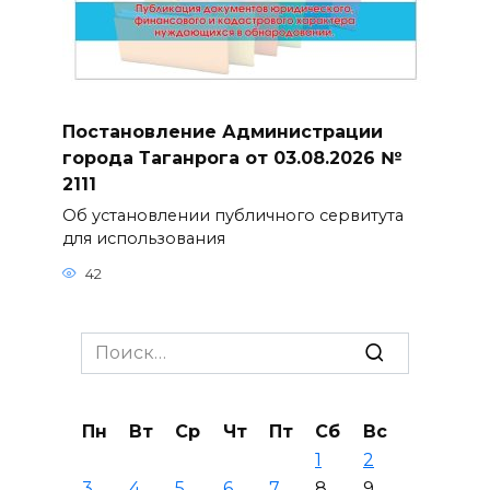
Постановление Администрации
города Таганрога от 03.08.2026 №
2111
Об установлении публичного сервитута
для использования
42
Search
for:
Пн
Вт
Ср
Чт
Пт
Сб
Вс
1
2
3
4
5
6
7
8
9