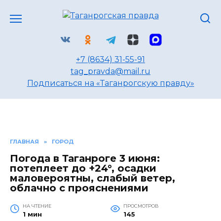
Перейти
к
содержанию
+7 (8634) 31-55-91
tag_pravda@mail.ru
Подписаться на «Таганрогскую правду»
ГЛАВНАЯ
»
ГОРОД
Погода в Таганроге 3 июня:
потеплеет до +24°, осадки
маловероятны, слабый ветер,
облачно с прояснениями
НА ЧТЕНИЕ
ПРОСМОТРОВ
1 мин
145