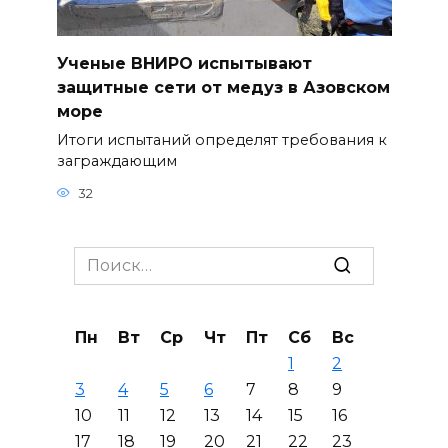
Ученые ВНИРО испытывают
защитные сети от медуз в Азовском
море
Итоги испытаний определят требования к
заграждающим
32
Search
for:
Пн
Вт
Ср
Чт
Пт
Сб
Вс
1
2
3
4
5
6
7
8
9
10
11
12
13
14
15
16
17
18
19
20
21
22
23