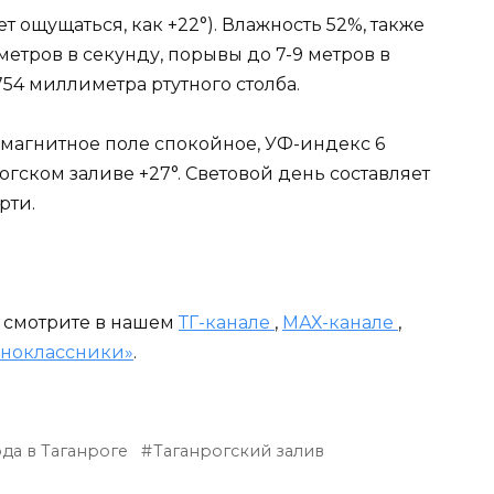
т ощущаться, как +22°). Влажность 52%, также
 метров в секунду, порывы до 7-9 метров в
54 миллиметра ртутного столба.
 магнитное поле спокойное, УФ-индекс 6
огском заливе +27°. Световой день составляет
рти.
и смотрите в нашем
ТГ-канале
,
МАХ-канале
,
ноклассники»
.
да в Таганроге
Таганрогский залив