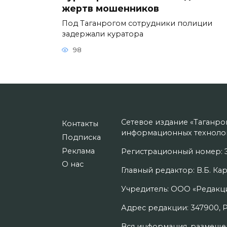
жертв мошенников
Под Таганрогом сотрудники полиции
задержали куратора
98
Сетевое издание «Таганро
Контакты
информационных технолог
Подписка
Реклама
Регистрационный номер: Э
О нас
Главный редактор: В.Б. Кар
Учредитель: ООО «Редакци
Адрес редакции: 347900, Рос
Вся информация, размещенн