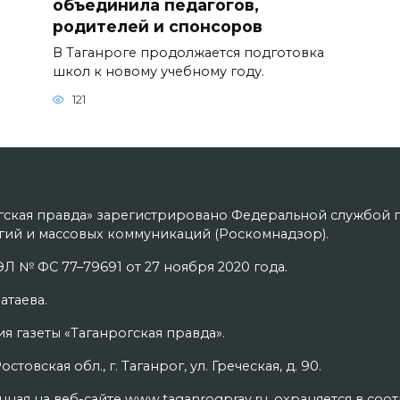
объединила педагогов,
родителей и спонсоров
В Таганроге продолжается подготовка
школ к новому учебному году.
121
гская правда» зарегистрировано Федеральной службой п
ий и массовых коммуникаций (Роскомнадзор).
Л № ФС 77–79691 от 27 ноября 2020 года.
атаева.
я газеты «Таганрогская правда».
товская обл., г. Таганрог, ул. Греческая, д. 90.
ая на веб-сайте www.taganrogprav.ru, охраняется в соо