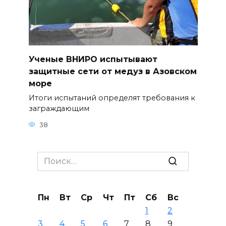
Ученые ВНИРО испытывают
защитные сети от медуз в Азовском
море
Итоги испытаний определят требования к
заграждающим
38
Search
for:
Пн
Вт
Ср
Чт
Пт
Сб
Вс
1
2
3
4
5
6
7
8
9