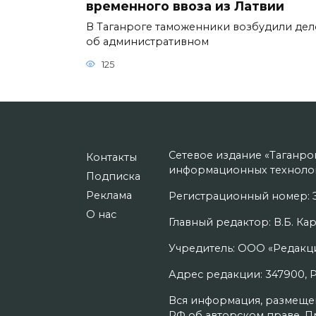
временного ввоза из Латвии
В Таганроге таможенники возбудили дел
об административном
125
Сетевое издание «Таганро
Контакты
информационных технолог
Подписка
Реклама
Регистрационный номер: Э
О нас
Главный редактор: В.Б. Кар
Учредитель: ООО «Редакци
Адрес редакции: 347900, Рос
Вся информация, размещенн
РФ об авторском праве. П