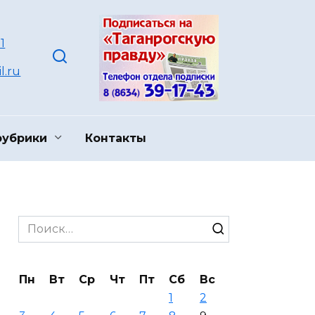
1
l.ru
рубрики
Контакты
Search
for:
Пн
Вт
Ср
Чт
Пт
Сб
Вс
1
2