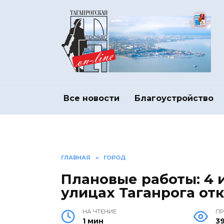
Перейти
к
содержанию
Все новости
Благоустройство
ГЛАВНАЯ
»
ГОРОД
Плановые работы: 4 
улицах Таганрога от
НА ЧТЕНИЕ
П
1 мин
3