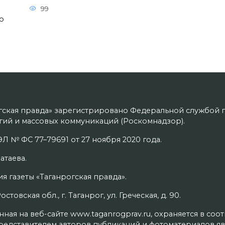
99
о
гская правда» зарегистрировано Федеральной службой п
ий и массовых коммуникаций (Роскомнадзор).
Л № ФС 77–79691 от 27 ноября 2020 года.
атаева.
я газеты «Таганрогская правда».
товская обл., г. Таганрог, ул. Греческая, д. 90.
ая на веб-сайте www.taganrogprav.ru, охраняется в соо
редставителем авторов публикаций и фотоматериалов яв