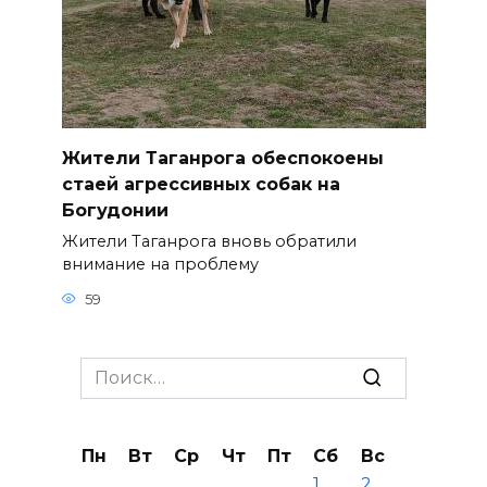
Жители Таганрога обеспокоены
стаей агрессивных собак на
Богудонии
Жители Таганрога вновь обратили
внимание на проблему
59
Search
for:
Пн
Вт
Ср
Чт
Пт
Сб
Вс
1
2