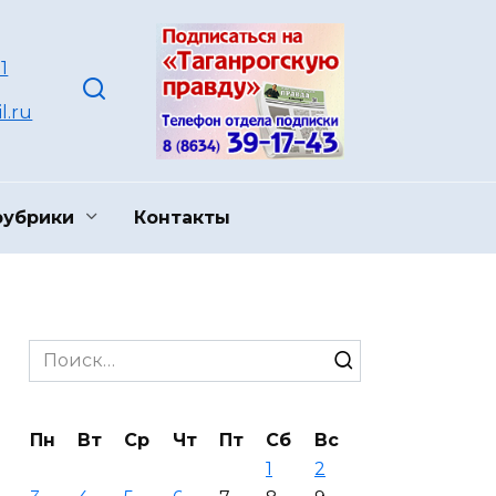
1
l.ru
рубрики
Контакты
Search
for:
Пн
Вт
Ср
Чт
Пт
Сб
Вс
1
2