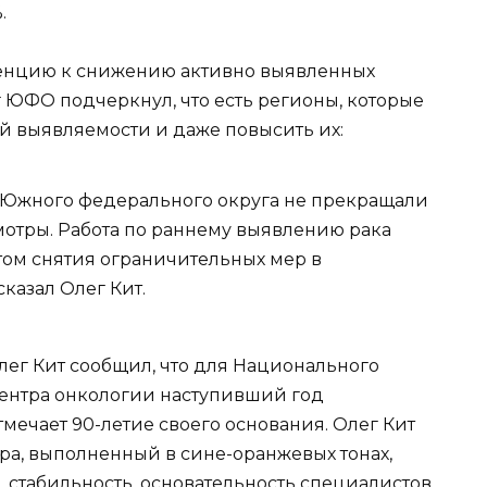
.
денцию к снижению активно выявленных
 ЮФО подчеркнул, что есть регионы, которые
й выявляемости и даже повысить их:
 Южного федерального округа не прекращали
отры. Работа по раннему выявлению рака
том снятия ограничительных мер в
казал Олег Кит.
ег Кит сообщил, что для Национального
ентра онкологии наступивший год
мечает 90-летие своего основания. Олег Кит
а, выполненный в сине-оранжевых тонах,
стабильность, основательность специалистов